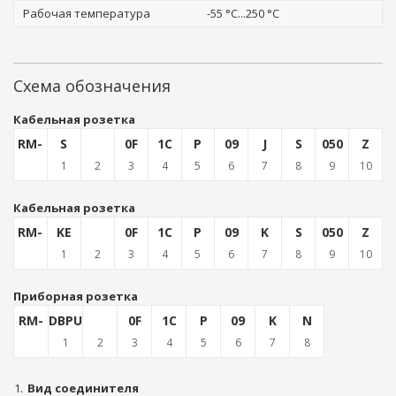
Рабочая температура
-55 °C...250 °C
Схема обозначения
Кабельная розетка
RM-
S
0F
1C
P
09
J
S
050
Z
1
2
3
4
5
6
7
8
9
10
Кабельная розетка
RM-
KE
0F
1C
P
09
K
S
050
Z
1
2
3
4
5
6
7
8
9
10
Приборная розетка
RM-
DBPU
0F
1C
P
09
K
N
1
2
3
4
5
6
7
8
1.
Вид соединителя