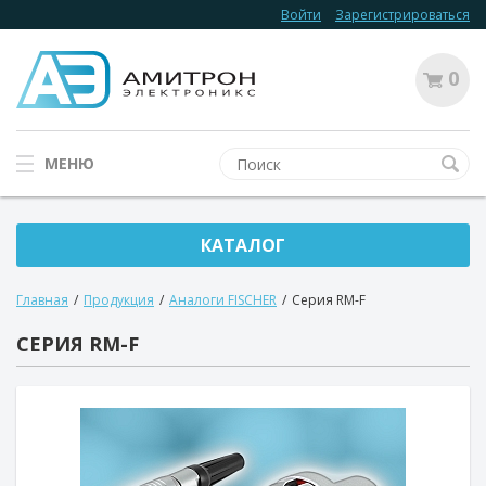
Войти
Зарегистрироваться
0
МЕНЮ
КАТАЛОГ
Главная
/
Продукция
/
Аналоги FISCHER
/
Серия RM-F
СЕРИЯ RM-F