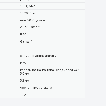
100 g, 6 мс
10-2000 Гц
мин. 5000 циклов
-55 °C...200 °C
IP50
G (1 шт.)
1F
хромированная латунь
PPS
кабельная цанга типа D под кабель 4,1-
5,0 мм
5,2 мм
черная ПВХ манжета
10 А