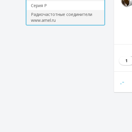
Серия Р
Радиочастотные соединители
www.amel.ru
1
.-