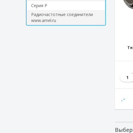
Серия Р
Радиочастотные соединители
www.amel.ru
Те
1
.-
Выбер