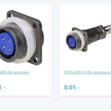
4ZK (бл. розетка)
FQ18-4ZPK-9 (бл. розетка с/
1
.-
0.01
.-