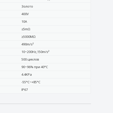
Золото
400V
10A
≤5mΩ
≥5000MΩ
490m/s²
10~200Hz,150m/s²
500 циклов
90~96% при 40°C
4.4KPa
-55°C~+85°C
IP67