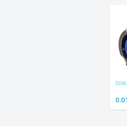
FQ18-
0.0