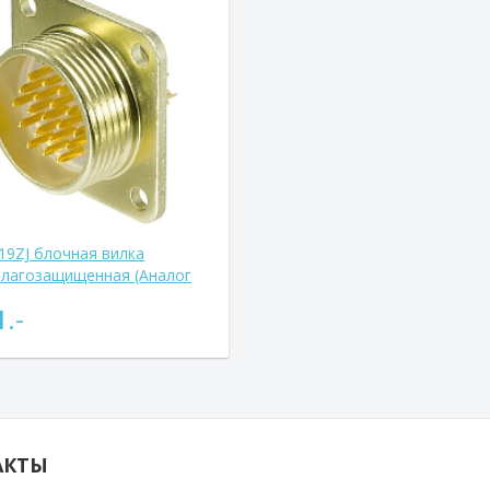
19ZJ блочная вилка
лагозащищенная (Аналог
ТВ)
1
.-
АКТЫ