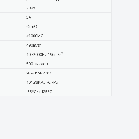
200V
5А
≤5mΩ
≥1000MΩ
490m/s²
10~2000Hz,196m/s²
500 циклов
93% при 40°C
101.33KPa~6.7Pa
-55°C~+125°C