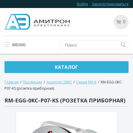
Войти
Зарегистрироваться
0
МЕНЮ
КАТАЛОГ
Главная
/
Продукция
/
Аналоги LEMO
/
Серия RM-К
/
RM-EGG-0KC-
P07-KS (розетка приборная)
RM-EGG-0KC-P07-KS (РОЗЕТКА ПРИБОРНАЯ)